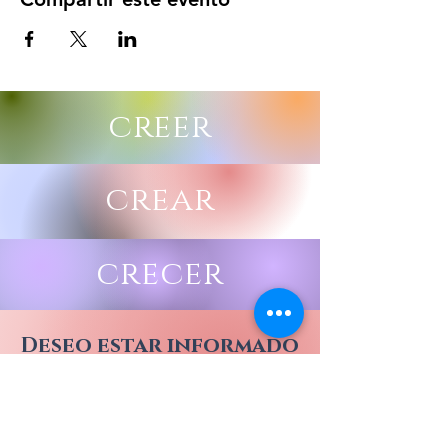
creer
crear
crecer
Deseo estar informado
de todos los eventos
DE CORAZONARTE CON
CATA Y JUAN ESTEBAN