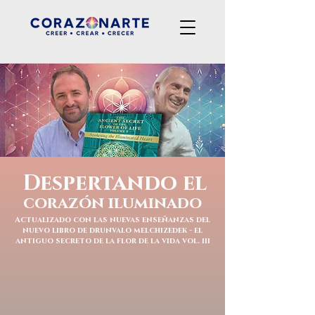
Despertando el
corazón iluminado
Actualizado con las nuevas enseñanzas del
nuevo libro de drunvalo melchizedek - el
antiguo secreto de la flor de la vida vol. iii