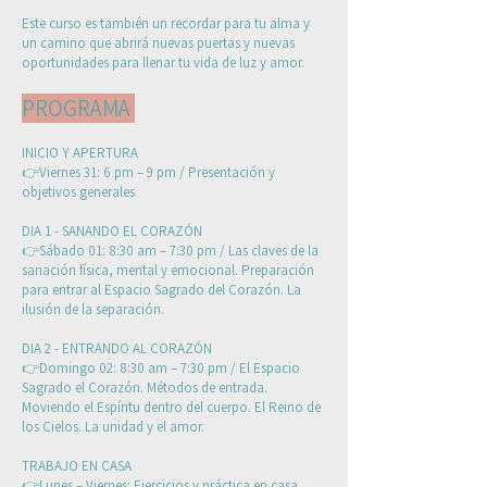
Este curso es también un recordar para tu alma y
un camino que abrirá nuevas puertas y nuevas
oportunidades para llenar tu vida de luz y amor.
PROGRAMA
INICIO Y APERTURA
👉Viernes 31: 6 pm – 9 pm / Presentación y
objetivos generales
DIA 1 - SANANDO EL CORAZÓN
👉Sábado 01: 8:30 am – 7:30 pm / Las claves de la
sanación física, mental y emocional. Preparación
para entrar al Espacio Sagrado del Corazón. La
ilusión de la separación.
DIA 2 - ENTRANDO AL CORAZÓN
👉Domingo 02: 8:30 am – 7:30 pm / El Espacio
Sagrado el Corazón. Métodos de entrada.
Moviendo el Espíritu dentro del cuerpo. El Reino de
los Cielos. La unidad y el amor.
TRABAJO EN CASA
👉Lunes – Viernes: Ejercicios y práctica en casa