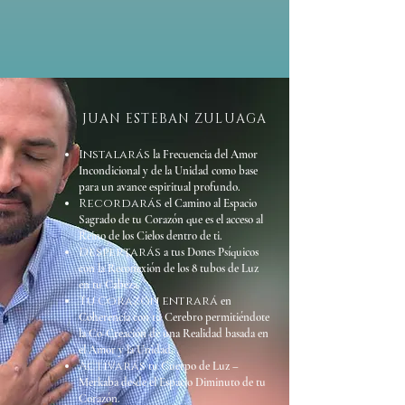
JUAN ESTEBAN ZULUAGA
Instalarás
la Frecuencia del Amor
Incondicional y de la Unidad como base
para un avance espiritual profundo.
Recordarás
el Camino al Espacio
Sagrado de tu Corazón que es el acceso al
Reino de los Cielos dentro de ti.
Despertarás
a tus Dones Psíquicos
con la Reconexión de los 8 tubos de Luz
en tu Cabeza.
Tu Corazón entrará
en
Coherencia con tu Cerebro permitiéndote
la Co-Creación de una Realidad basada en
el Amor y la Unidad.
Activarás
tu Cuerpo de Luz –
Merkaba desde el Espacio Diminuto de tu
Corazón.