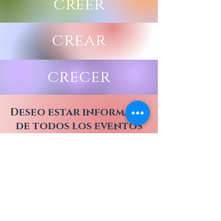
creer
crear
crecer
Deseo estar informado
de todos los eventos
DE CORAZONARTE CON
CATA Y JUAN ESTEBAN
Nombre
Apellido