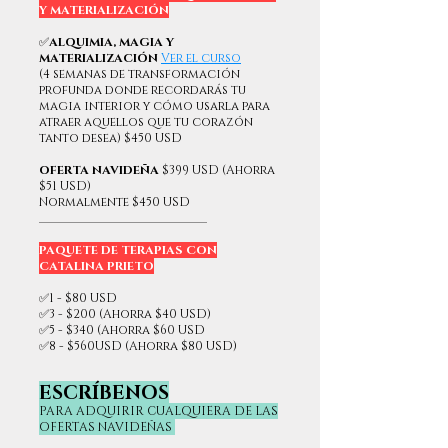
Y MATERIALIZACIÓN
✅
ALQUIMIA, MAGIA Y
MATERIALIZACIÓN
Ver el curso
(4 semanas de transformación
profunda donde recordarás tu
magia interior y cómo usarla para
atraer aquellos que tu corazón
tanto desea) $450 USD
OFERTA NAVIDEÑA
$399 USD (Ahorra
$51 USD)
Normalmente $450 USD
____________________________
PAQUETE DE TERAPIAS CON
CATALINA PRIETO
✅1 - $80 USD
✅3 - $200 (Ahorra $40 USD)
✅5 - $340 (Ahorra $60 USD
✅8 - $560USD (Ahorra $80 USD)
ESCRÍBENOS
PARA ADQUIRIR CUALQUIERA DE LAS
OFERTAS NAVIDEÑAS