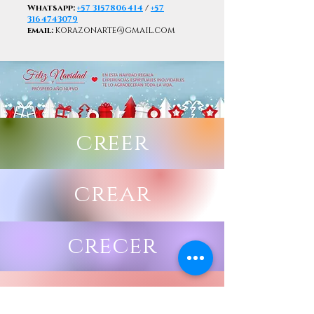
Whatsapp:
+57 3157806414
/
+57
3164743079
email:
korazonarte@gmail.com
creer
crear
crecer
Deseo estar informado