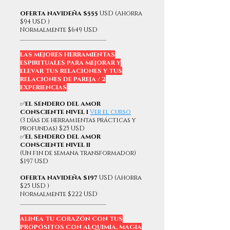
OFERTA NAVIDEÑA $555
USD (Ahorra
$94 USD )
Normalmente $649 USD
____________________________
LAS MEJORES HERRAMIENTAS
ESPIRITUALES PARA MEJORAR Y
ELEVAR TUS RELACIONES Y TUS
RELACIONES DE PAREJA / 2
EXPERIENCIAS
✅
EL SENDERO DEL AMOR
CONSCIENTE NIVEL I
Ver el curso
(3 días de herramientas prácticas y
profundas) $25 USD
✅
EL SENDERO DEL AMOR
CONSCIENTE NIVEL II
(Un fin de semana transformador)
$197 USD
OFERTA NAVIDEÑA $197
USD (Ahorra
$25 USD )
Normalmente $222 USD
____________________________
ALINEA TU CORAZÓN CON TUS
PROPÓSITOS CON ALQUIMIA, MAGIA