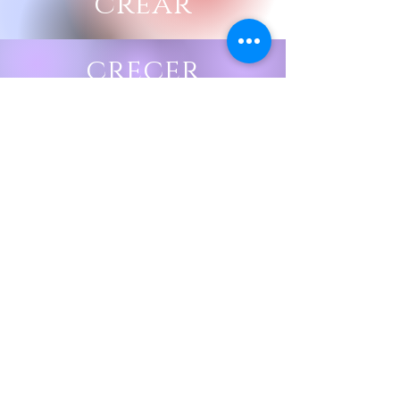
crear
crecer
Deseo estar informado
de todos los eventos
DE CORAZONARTE CON
CATA Y JUAN ESTEBAN
Nombre
Apellido
Email