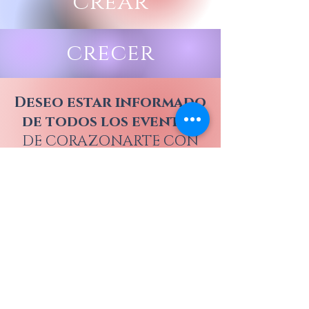
crear
crecer
Deseo estar informado
de todos los eventos
DE CORAZONARTE CON
CATA Y JUAN ESTEBAN
Nombre
Apellido
Email