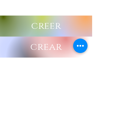
creer
crear
crecer
Deseo estar informado
de todos los eventos
DE CORAZONARTE CON
CATA Y JUAN ESTEBAN
Nombre