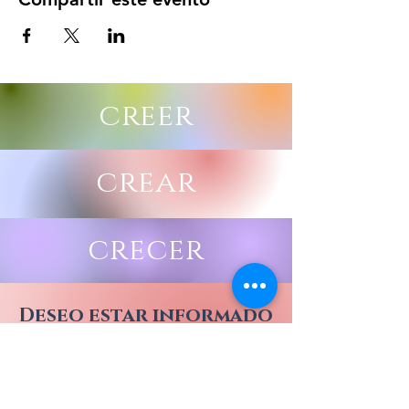
creer
crear
crecer
Deseo estar informado
de todos los eventos
DE CORAZONARTE CON
CATA Y JUAN ESTEBAN