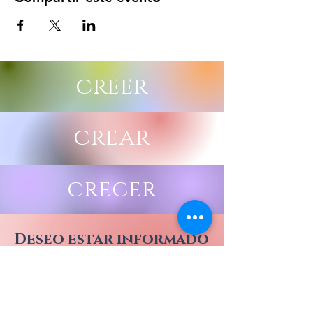
creer
crear
crecer
Deseo estar informado
de todos los eventos
DE CORAZONARTE CON
CATA Y JUAN ESTEBAN