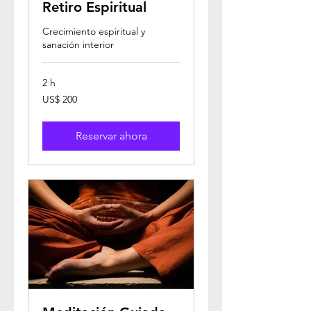
Retiro Espiritual
Crecimiento espiritual y
sanación interior
2 h
200
US$ 200
dólares
estadounidenses
Reservar ahora