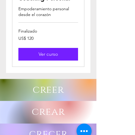
Empoderamiento personal
desde el corazón
Finalizado
120
US$ 120
dólares
estadounidenses
Ver curso
creer
crear
crecer