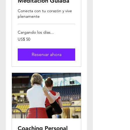
Meditación Guiada
Conecta con tu corazón y vive
plenamente
Cargando los días...
50
US$ 50
dólares
estadounidenses
Reservar ahora
Coaching Personal